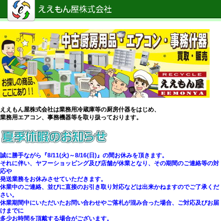
ええもん屋株式会社は業務用冷蔵庫等の厨房什器をはじめ、
業務用エアコン、事務機器等を取り扱っております。
誠に勝手ながら『8/11(火)～8/16(日)』の間お休みを頂きます。
それに伴い、ヤフーショッピング及び店舗が休業となり、その期間のご連絡等の対
応や
発送業務をお休みさせていただきます。
休業中のご連絡、並びに直接のお引き取り対応などは出来かねますのでご了承くだ
さい。
休業期間中にいただいたお問い合わせやご落札が混み合った場合、ご対応及びお届
けまでに
多少お時間を頂戴する場合がございます。