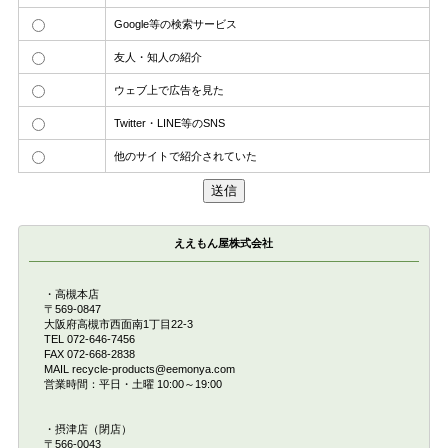
Google等の検索サービス
友人・知人の紹介
ウェブ上で広告を見た
Twitter・LINE等のSNS
他のサイトで紹介されていた
ええもん屋株式会社
・高槻本店
〒569-0847
大阪府高槻市西面南1丁目22-3
TEL 072-646-7456
FAX 072-668-2838
MAIL recycle-products@eemonya.com
営業時間：平日・土曜 10:00～19:00
・摂津店（閉店）
〒566-0043