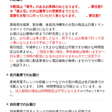
※配送は『屋号』のあるお客様のみとなります。 ←要注意!!
※『個人宅』の方は最寄りの営業所までとなり、
直接引き取りに行っていただく形となります。 ←要注意!!
業務用冷蔵庫、製氷機、食器洗浄機等の大型の商品は日通トラン
スポートでのお届けになります。
お届けはお建物の前までの軒先渡しとなります。
また、
お引渡しは車上渡しとなり、荷下ろしはお客様で行って頂
く事になりますので予めご了承下さい
。
着日指定、午後枠という大まかな指定は可能ですが細かな時間指
定は出来ません。
ご指定が無い場合、事前連絡は御座いますが一
日を通して何時の配送になるかは分かりませんのでご注意下さ
い。
お届け前に配送業者から電話連絡が御座いますのでその際に
ご相談下さい。
佐川急便でのお届け
業務用電子レンジや炊飯ジャーなどの小型の商品は佐川急便での
宅配となります。 日時、時間帯指定も可能となっています。
但
法人様宛の場合は時間指定は不可となります
し、
ので予めご了承下さ
い。
自社便でのお届け
別途費用で当方トラックの自社便でのお届けも可能です。